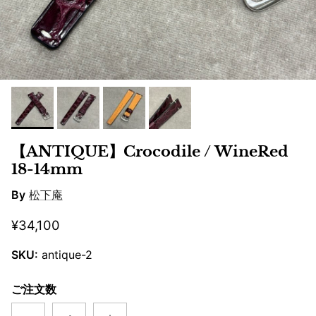
【ANTIQUE】Crocodile / WineRed
18-14mm
By
松下庵
¥34,100
SKU:
antique-2
ご注文数