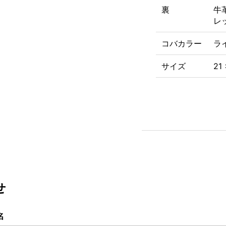
裏
牛
レ
コバカラー
ラ
サイズ
21
せ
名