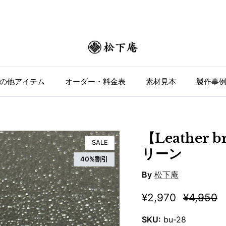
の他アイテム
オーダー・料金表
素材見本
製作事
【Leather
SALE
リーン
40%割引
By
松下庵
¥2,970
¥4,950
SKU:
bu-28