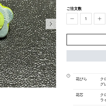
ご注文数
次
花びら
ク
グ
花芯
ク
ラ