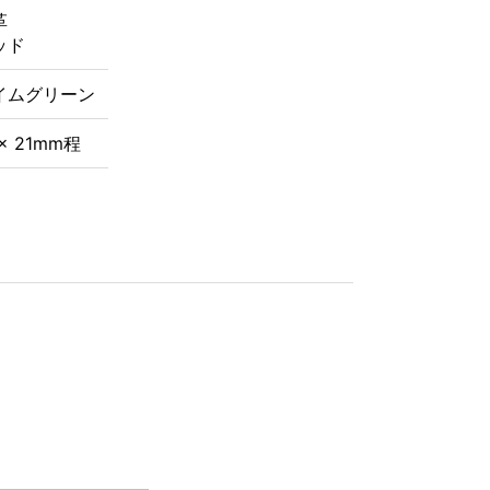
革
ッド
イムグリーン
 × 21mm程