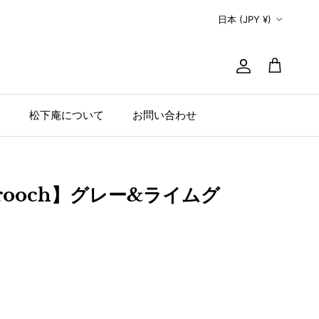
国/地域
日本 (JPY ¥)
アカウント
カート
例
松下庵について
お問い合わせ
 brooch】グレー&ライムグ