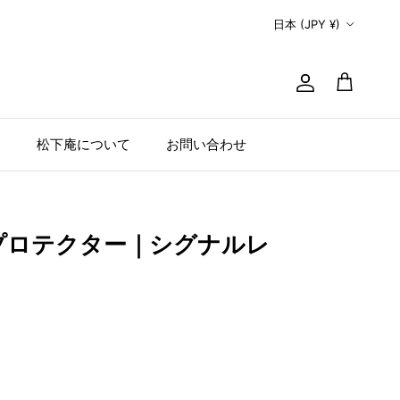
国/地域
日本 (JPY ¥)
アカウント
カート
例
松下庵について
お問い合わせ
クプロテクター｜シグナルレ