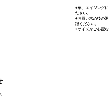
※革、エイジング
ださい。
※
お買い求め後の返
認ください。
※サイズがご心配
せ
名